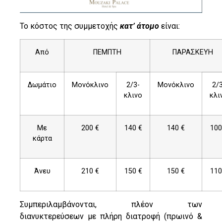
Το κόστος της συμμετοχής
κατ’ άτομο
είναι:
Από
ΠΕΜΠΤΗ
ΠΑΡΑΣΚΕΥΗ
Δωμάτιο
Μονόκλινο
2/3-
Μονόκλινο
2/
κλινο
κλι
Με
200 €
140 €
140 €
100
κάρτα
Άνευ
210 €
150 €
150 €
110
Συμπεριλαμβάνονται, πλέον των
διανυκτερεύσεων με πλήρη διατροφή (πρωινό &