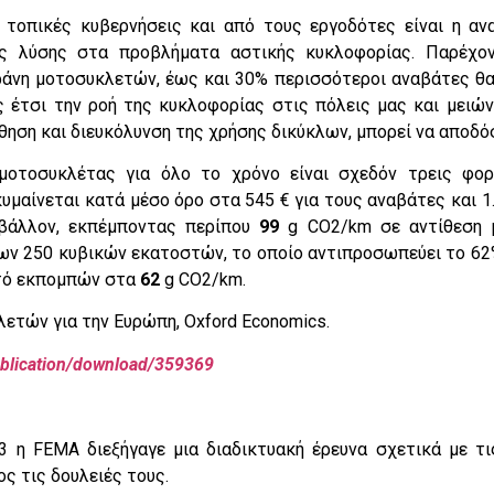
 τοπικές κυβερνήσεις και από τους εργοδότες είναι η α
ς λύσης στα προβλήματα αστικής κυκλοφορίας. Παρέχο
ράνη μοτοσυκλετών, έως και 30% περισσότεροι αναβάτες θα
ς έτσι την ροή της κυκλοφορίας στις πόλεις μας και μειώ
ηση και διευκόλυνση της χρήσης δικύκλων, μπορεί να αποδόσ
 μοτοσυκλέτας για όλο το χρόνο είναι σχεδόν τρεις φορ
υμαίνεται κατά μέσο όρο στα 545 € για τους αναβάτες και 1
ιβάλλον, εκπέμποντας περίπου
99
g CO2/km σε αντίθεση
των 250 κυβικών εκατοστών, το οποίο αντιπροσωπεύει το 62
τό εκπομπών στα
62
g CO2/km.
λετών για την Ευρώπη, Oxford Economics.
blication/download/359369
 η FEMA διεξήγαγε μια διαδικτυακή έρευνα σχετικά με τι
ς τις δουλειές τους.