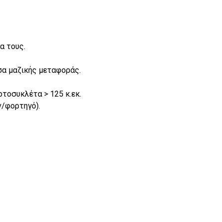
α τους.
σα μαζικής μεταφοράς.
οτοσυκλέτα > 125 κ.εκ.
ν/φορτηγό).