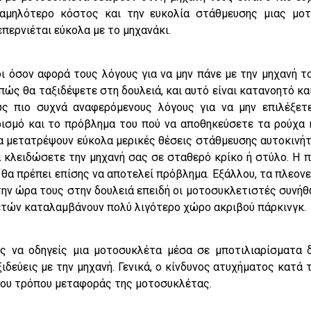
χαμηλότερο κόστος και την ευκολία στάθμευσης μιας μοτ
περνιέται εύκολα με το μηχανάκι.
ι όσον αφορά τους λόγους για να μην πάνε με την μηχανή το
πώς θα ταξιδέψετε στη δουλειά, και αυτό είναι κατανοητό κα
υς πιο συχνά αναφερόμενους λόγους για να μην επιλέξε
σμό και το πρόβλημα του πού να αποθηκεύσετε τα ρούχα κ
να μετατρέψουν εύκολα μερικές θέσεις στάθμευσης αυτοκιν
α κλειδώσετε την μηχανή σας σε σταθερό κρίκο ή στύλο. 
θα πρέπει επίσης να αποτελεί πρόβλημα. Εξάλλου, τα πλεονε
 στην ώρα τους στην δουλειά επειδή οι μοτοσυκλετιστές συνή
ετών καταλαμβάνουν πολύ λιγότερο χώρο ακριβού πάρκινγκ.
ος να οδηγείς μια μοτοσυκλέτα μέσα σε μποτιλιαρίσματα 
ιδεύεις με την μηχανή. Γενικά, ο κίνδυνος ατυχήματος κατά
λου τρόπου μεταφοράς της μοτοσυκλέτας.