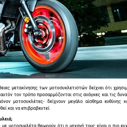
θειες μετακίνησης των μοτοσυκλετιστών δείχνει ότι χρησι
αυτόν τον τρόπο προσαρμόζονται στις ανάγκες και τις δυν
όνον μοτοσυκλέτες- δείχνουν μεγάλο αίσθημα ευθύνης κα
εί και να επιβραβευτεί.
υλειά;
ι με μοτοσυκλέτα θεωρούν ότι η μηχανή τους είναι ο πιο ευ