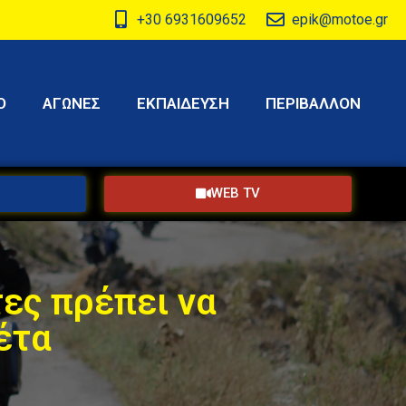
+30 6931609652
epik@motoe.gr
Ο
ΑΓΩΝΕΣ
ΕΚΠΑΙΔΕΥΣΗ
ΠΕΡΙΒΑΛΛΟΝ
WEB TV
τες πρέπει να
έτα