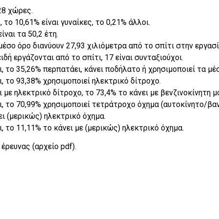
28 χώρες.
το 10,61% είναι γυναίκες, το 0,21% άλλοι.
ναι τα 50,2 έτη.
έσο όρο διανύουν 27,93 χιλιόμετρα από το σπίτι στην εργασί
δή εργάζονται από το σπίτι, 17 είναι συνταξιούχοι.
 το 35,26% περπατάει, κάνει ποδήλατο ή χρησιμοποιεί τα μέ
 το 93,38% χρησιμοποιεί ηλεκτρικό δίτροχο.
με ηλεκτρικό δίτροχο, το 73,4% το κάνει με βενζινοκίνητη μ
, το 70,99% χρησιμοποιεί τετράτροχο όχημα (αυτοκίνητο/βα
ι (μερικώς) ηλεκτρικό όχημα.
 το 11,11% το κάνει με (μερικώς) ηλεκτρικό όχημα.
έρευνας (αρχείο pdf).