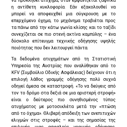
να προκληθεί ατύχημα, όταν εμφανίζεται ξαφνικά
η αντίθετη κυκλοφορία. Εάν εξακολουθεί να
μπορεί να αποφευχθεί μια σύγκρουση με το
επερχόμενο όχημα, το μηχάνημα τραβιέται προς
τα πάνω από την κάτω γωνία κλίσης και το ταξίδι
συνεχίζεται σε πιο στενή ακτίνα καμπύλης – ένα
δύσκολο επίτευγμα τεχνικής οδήγησης υψηλής
ποιότητας που δεν λειτουργεί πάντα.
Τα δεδομένα ατυχημάτων από τη Στατιστική
Υπηρεσία της Αυστρίας που αναλύθηκαν από το
KFV (Συμβούλιο Οδικής Ασφάλειας) δείχνουν ότι η
επιλογή λάθος γραμμής οδήγησης πολύ συχνά
οδηγεί άμεσα σε καταστροφή. «Το να δεύγεις από
τον το δρόμο στα δεξιά σε μια αριστερή στροφή»
είναι ο δεύτερος πιο συνηθισμένος τύπος
ατυχήματος με μοτοσικλέτα μετά την «πτώση
από το όχημα». Θλιβερή απόδειξη των ανεπιτυχών
ελιγμών στις στροφές – και της σημασίας της
επιλογής μιας ασφαλούς γραμμής οδήγησης,