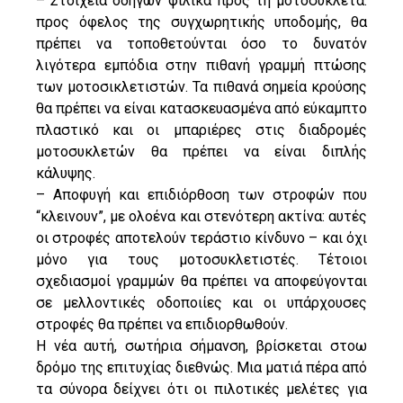
– Στοιχεία οδηγών φιλικά προς τη μοτοσυκλέτα:
προς όφελος της συγχωρητικής υποδομής, θα
πρέπει να τοποθετούνται όσο το δυνατόν
λιγότερα εμπόδια στην πιθανή γραμμή πτώσης
των μοτοσικλετιστών. Τα πιθανά σημεία κρούσης
θα πρέπει να είναι κατασκευασμένα από εύκαμπτο
πλαστικό και οι μπαριέρες στις διαδρομές
μοτοσυκλετών θα πρέπει να είναι διπλής
κάλυψης.
– Αποφυγή και επιδιόρθοση των στροφών που
“κλεινουν”, με ολοένα και στενότερη ακτίνα: αυτές
οι στροφές αποτελούν τεράστιο κίνδυνο – και όχι
μόνο για τους μοτοσυκλετιστές. Τέτοιοι
σχεδιασμοί γραμμών θα πρέπει να αποφεύγονται
σε μελλοντικές οδοποιίες και οι υπάρχουσες
στροφές θα πρέπει να επιδιορθωθούν.
Η νέα αυτή, σωτήρια σήμανση, βρίσκεται στοω
δρόμο της επιτυχίας διεθνώς. Μια ματιά πέρα ​​από
τα σύνορα δείχνει ότι οι πιλοτικές μελέτες για