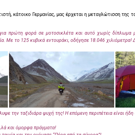
ιστή, κάτοικο Γερμανίας, μας έρχεται η μεταγλώτισση της τα
 για πρώτη φορά σε μοτοσικλέτα και αυτό χωρίς δίπλωμα μ
ία. Με το 125 κυβικά εντουράκι, οδήγησε 18.046 χιλιόμετρα! 
ψε την ταξιδιάρα ψυχή της! Η επόμενη περιπέτεια είναι ήδη
λλά και όμορφα πράγματα!
ε ταινία και την ονόμασε “Πέρα από τα σύνορα”!