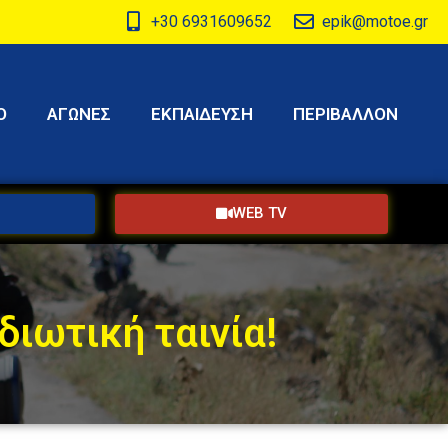
+30 6931609652
epik@motoe.gr
Ο
ΑΓΩΝΕΣ
ΕΚΠΑΙΔΕΥΣΗ
ΠΕΡΙΒΑΛΛΟΝ
WEB TV
διωτική ταινία!