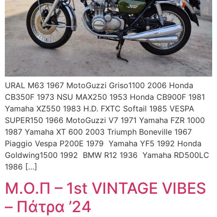
URAL M63 1967 MotoGuzzi Griso1100 2006 Honda
CB350F 1973 NSU MAX250 1953 Honda CB900F 1981
Yamaha XZ550 1983 H.D. FXTC Softail 1985 VESPA
SUPER150 1966 MotoGuzzi V7 1971 Yamaha FZR 1000
1987 Yamaha XT 600 2003 Triumph Boneville 1967
Piaggio Vespa P200E 1979 Yamaha YF5 1992 Honda
Goldwing1500 1992 BMW R12 1936 Yamaha RD500LC
1986 […]
Μ.Ο.Π – 1st VINTAGE VIBES
– Πάτρα ’24